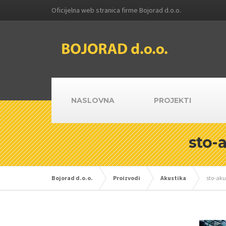
Oficijelna web stranica firme Bojorad d.o.o.
NASLOVNA
PROJEKTI
sto-
Bojorad d.o.o.
Proizvodi
Akustika
sto-ak