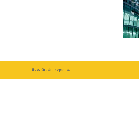
Sto.
Graditi svjesno.