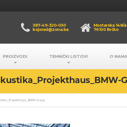
387-49-320-030
Mostarska 148/a
bojorad@zona.ba
76100 Brčko
PROIZVODI
TEHNIČKI LISTOVI
O NAM
akustika_Projekthaus_BMW-
ustika_Projekthaus_BMW-Group