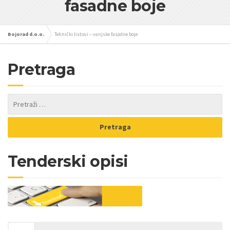
fasadne boje
Bojorad d.o.o.
Tehnički listovi – vanjske fasadne boje
Pretraga
Tenderski opisi