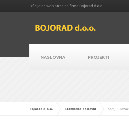
Oficijelna web stranica firme Bojorad d.o.o.
NASLOVNA
PROJEKTI
Bojorad d.o.o.
Stambeno-poslovni
AAM, Lukavac