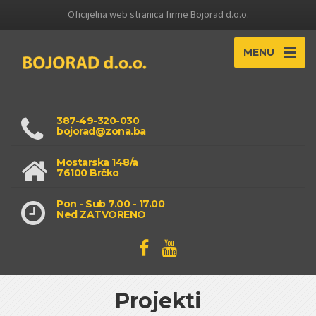
Oficijelna web stranica firme Bojorad d.o.o.
MENU
387-49-320-030
bojorad@zona.ba
Mostarska 148/a
76100 Brčko
Pon - Sub 7.00 - 17.00
Ned ZATVORENO
Projekti