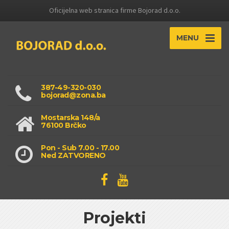
Oficijelna web stranica firme Bojorad d.o.o.
MENU
387-49-320-030
bojorad@zona.ba
Mostarska 148/a
76100 Brčko
Pon - Sub 7.00 - 17.00
Ned ZATVORENO
Projekti