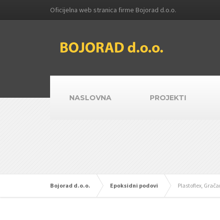
Oficijelna web stranica firme Bojorad d.o.o.
NASLOVNA
PROJEKTI
Bojorad d.o.o.
Epoksidni podovi
Plastoflex, Grač