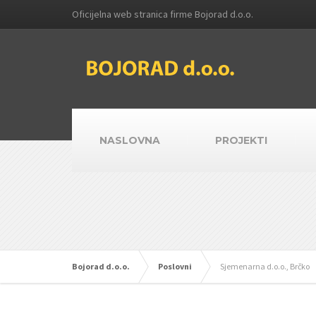
Oficijelna web stranica firme Bojorad d.o.o.
NASLOVNA
PROJEKTI
Bojorad d.o.o.
Poslovni
Sjemenarna d.o.o., Brčko