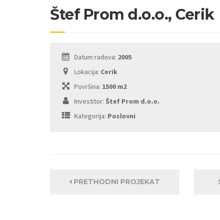
Štef Prom d.o.o., Cerik
Datum radova:
2005
Lokacija:
Cerik
Površina:
1500 m2
Investitor:
Štef Prom d.o.o.
Kategorija:
Poslovni
PRETHODNI PROJEKAT