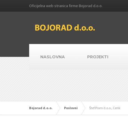
Oficijelna web stranica firme Bojorad d.o.o.
NASLOVNA
PROJEKTI
Bojorad d.o.o.
Poslovni
Štef Prom d.o.o., Cerik