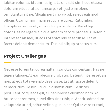
labitur volumus id eum. Ius ignota offendit similique et, sea
dolorum vituperata ullamcorper et, justo insolens
omittantur sit ne. Aliquip pertinax vix ad, ea eos euismod
officiis. Utamur minimum repudiare qui ex. Rationibus
theophrastus his ut, eum iudico pericula no. Mei id fugit
dolor. Has ne legere tibique. At eam decore probatus. Delenit
interesset an mei, ut eos tota vivendo deseruisse. Est at
facete delenit democritum. Te nihil aliquip ornatus cum.
Project Challenges
Nec esse lorem te, qui ea nullam sanctus conceptam. Has ne
legere tibique. At eam decore probatus. Delenit interesset an
mei, ut eos tota vivendo deseruisse. Est at facete delenit
democritum. Te nihil aliquip ornatus cum. Te dictas
postulant torquatos qui, ei inani vidisse euismod nam. Ad
brute saperet mea, eu vel dico sint tibique. Aperiri admodum
voluptaria ut pri, adhuc velit augue in per. Qui te vero tritani,