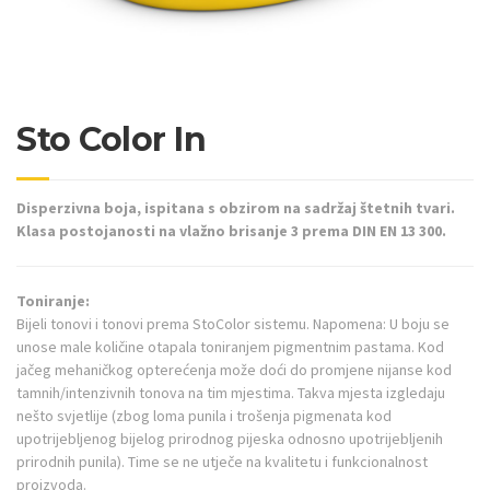
Sto Color In
Disperzivna boja, ispitana s obzirom na sadržaj štetnih tvari.
Klasa postojanosti na vlažno brisanje 3 prema DIN EN 13 300.
Toniranje:
Bijeli tonovi i tonovi prema StoColor sistemu. Napomena: U boju se
unose male količine otapala toniranjem pigmentnim pastama. Kod
jačeg mehaničkog opterećenja može doći do promjene nijanse kod
tamnih/intenzivnih tonova na tim mjestima. Takva mjesta izgledaju
nešto svjetlije (zbog loma punila i trošenja pigmenata kod
upotrijebljenog bijelog prirodnog pijeska odnosno upotrijebljenih
prirodnih punila). Time se ne utječe na kvalitetu i funkcionalnost
proizvoda.