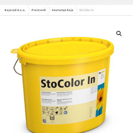
Bojorad d.o.o.
Proizvodi
Unutarnje boje
Sto Color In