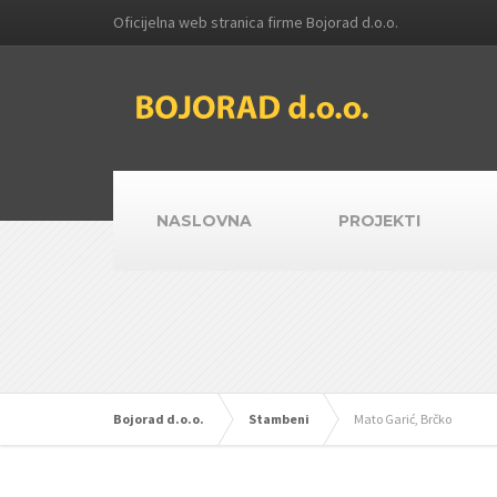
Oficijelna web stranica firme Bojorad d.o.o.
NASLOVNA
PROJEKTI
Bojorad d.o.o.
Stambeni
Mato Garić, Brčko