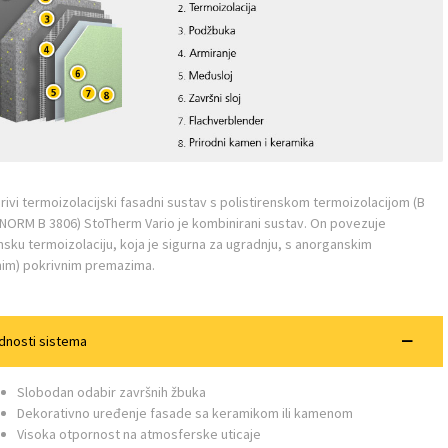
rivi termoizolacijski fasadni sustav s polistirenskom termoizolacijom (B
ORM B 3806) StoTherm Vario je kombinirani sustav. On povezuje
nsku termoizolaciju, koja je sigurna za ugradnju, s anorganskim
nim) pokrivnim premazima.
dnosti sistema
Slobodan odabir završnih žbuka
Dekorativno uređenje fasade sa keramikom ili kamenom
Visoka otpornost na atmosferske uticaje