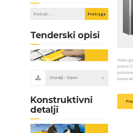
Tenderski opisi
Teško go
prema ÖN
polistire
Detalji - Opisi
(mineral
Konstruktivni
Pre
detalji