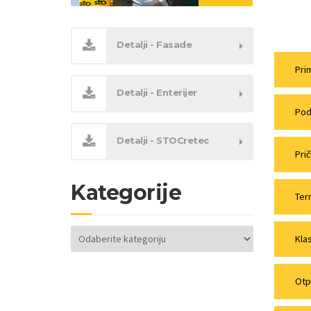
Detalji - Fasade
Pri
Detalji - Enterijer
Pod
Detalji - STOCretec
Prič
Kategorije
Ter
Kategorije
Kla
Otp