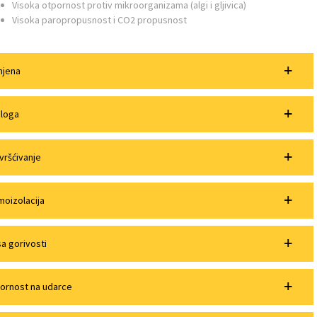
Visoka otpornost protiv mikroorganizama (algi i gljivica)
Visoka paropropusnost i CO2 propusnost
mjena
loga
vršćivanje
moizolacija
sa gorivosti
ornost na udarce