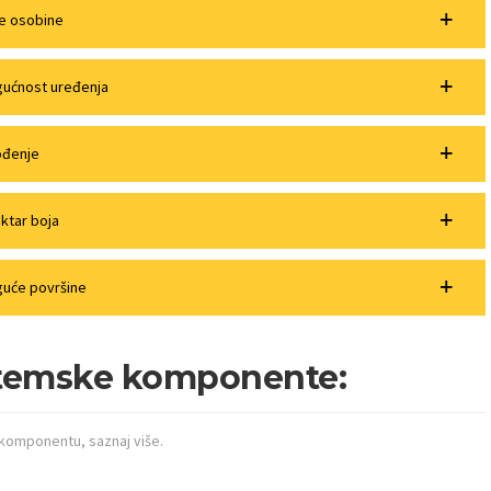
je osobine
ućnost uređenja
ođenje
ktar boja
uće površine
temske komponente:
 komponentu, saznaj više.