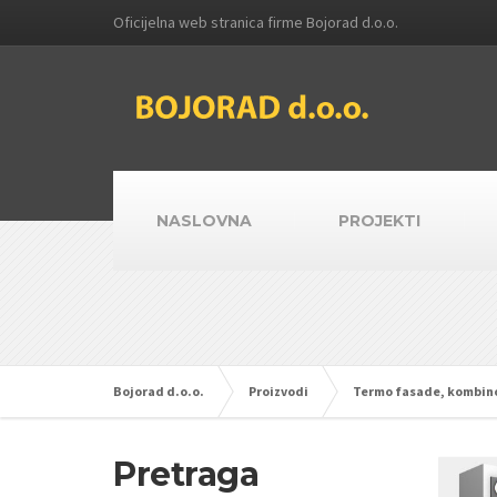
Oficijelna web stranica firme Bojorad d.o.o.
NASLOVNA
PROJEKTI
Bojorad d.o.o.
Proizvodi
Termo fasade, kombinov
Pretraga