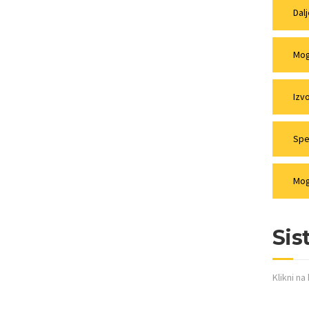
Dal
Mog
Izv
Spe
Mog
Sis
Klikni na