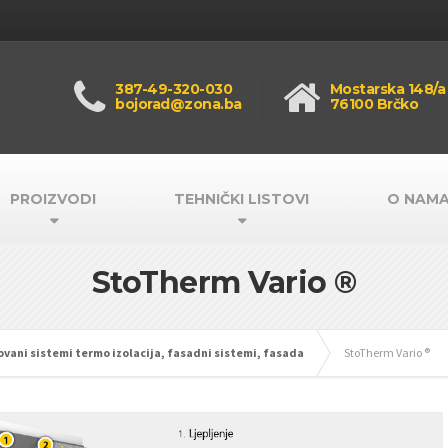
387-49-320-030
Mostarska 148/a
bojorad@zona.ba
76100 Brčko
PROIZVODI
TEHNIČKI LISTOVI
O NAM
StoTherm Vario ®
ani sistemi termo izolacija, fasadni sistemi, fasada
StoTherm Vario ®